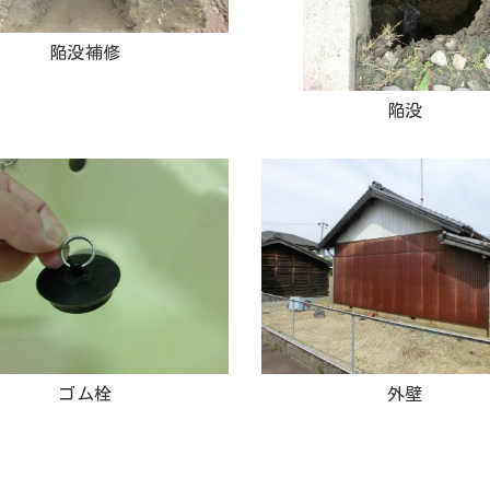
陥没補修
陥没
ゴム栓
外壁