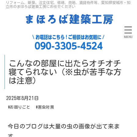
リフォーム、新築、注文住宅、修繕、売地、賃貸物件等、愛知県安城市・知
立市のまほろば建築工房にお任せください
MENU
こんなの部屋に出たらオチオチ
寝てられない（※虫が苦手な方
は注意）
2025年8月21日
#お困りごと
#害虫対策
今日のブログは大量の虫の画像が出て来ま
す。