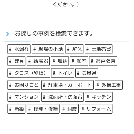
ください。）
お探しの事例を検索できます。
# 水漏れ
# 現場の小話
# 解体
# 土地売買
# 建具
# 給湯器
# 収納
# 和室
# 網戸張替
# クロス（壁紙）
# トイレ
# お風呂
# お困りごと
# 駐車場・カーポート
# 外構工事
# マンション
# 洗面所・洗面台
# キッチン
# 新築
# 修理・修繕
# 耐震
# リフォーム