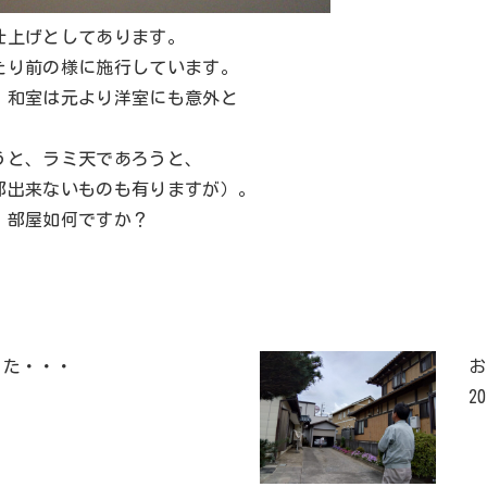
仕上げとしてあります。
たり前の様に施行しています。
、和室は元より洋室にも意外と
うと、ラミ天であろうと、
部出来ないものも有りますが）。
１部屋如何ですか？
った・・・
お
20