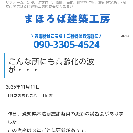
リフォーム、新築、注文住宅、修繕、売地、賃貸物件等、愛知県安城市・知
立市のまほろば建築工房にお任せください
MENU
こんな所にも高齢化の波
が・・・
2025年11月11日
#日常のあれこれ
#耐震
昨日、愛知県木造耐震診断員の更新の講習会がありま
した。
この資格は３年ごとに更新があって、